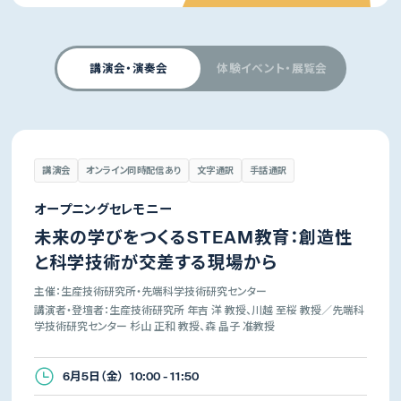
講演会・演奏会
体験イベント・展覧会
講演会
オンライン同時配信あり
文字通訳
手話通訳
オープニングセレモニー
未来の学びをつくるSTEAM教育：創造性
と科学技術が交差する現場から
主催：生産技術研究所・先端科学技術研究センター
講演者・登壇者：生産技術研究所 年吉 洋 教授、川越 至桜 教授／先端科
学技術研究センター 杉山 正和 教授、森 晶子 准教授
6月5日（金） 10:00 - 11:50