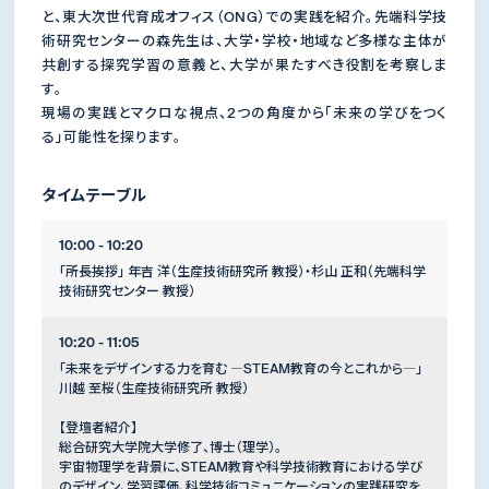
と、東大次世代育成オフィス（ONG）での実践を紹介。先端科学技
術研究センターの森先生は、大学・学校・地域など多様な主体が
共創する探究学習の意義と、大学が果たすべき役割を考察しま
す。
現場の実践とマクロな視点、2つの角度から「未来の学びをつく
る」可能性を探ります。
タイムテーブル
10:00 - 10:20
「所長挨拶」 年吉 洋（生産技術研究所 教授）・杉山 正和（先端科学
技術研究センター 教授）
10:20 - 11:05
「未来をデザインする力を育む ―STEAM教育の今とこれから―」
川越 至桜（生産技術研究所 教授）
【登壇者紹介】
総合研究大学院大学修了、博士（理学）。
宇宙物理学を背景に、STEAM教育や科学技術教育における学び
のデザイン、学習評価、科学技術コミュニケーションの実践研究を