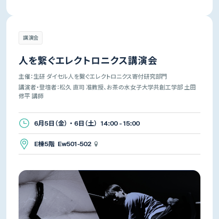
講演会
人を繋ぐエレクトロニクス講演会
主催：生研 ダイセル人を繋ぐエレクトロニクス寄付研究部門
講演者・登壇者：松久 直司 准教授、お茶の水女子大学共創工学部 土田
修平 講師
6月5日（金） ・ 6日（土） 14:00 - 15:00
E棟5階 Ew501-502
生産技術研究所
先端科学技術センター
所長
所長
年吉 洋
杉山 正和
講演会・演奏会
体験イベント・展覧会