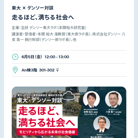
東大 ✕ デンソー対談
走るほど、満ちる社会へ
主催：生研 デンソー東大ラボ（本間裕大研究室）
講演者・登壇者：本間 裕大 准教授（東大側ラボ長）、株式会社デンソー 八
束 真一 執行幹部（デンソー側ラボ長）、他
6月5日（金） 12:00 - 13:00
An棟3階 301-302