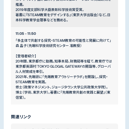
推進。
2019年度文部科学大臣表彰科学技術賞受賞。
著書に『STEAM教育をデザインする』（東京大学出版会）など。日
本科学教育学会理事などを務める。
11:05 - 11:50
「多主体で共創する探究・STEAM教育の可能性と発展に向けて」
森 晶子（先端科学技術研究センター 准教授）
【登壇者紹介】
20年間、東京都庁に勤務。知事本局、財務局等を経て、教育庁では
東京都英語村 TOKYO GLOGAL GATEWAYの開設等、グローバ
ル人材育成を牽引。
2021年、先端研に「先端教育アウトリーチラボ」を開設し、探究・
STEAM教育を実践。
修士（政策マネジメント、ジョージタウン大学公共政策大学院）。
博士（学術、東京大学）。著書に『先端教育共創の実践と展望』（東
信堂）。
関連リンク