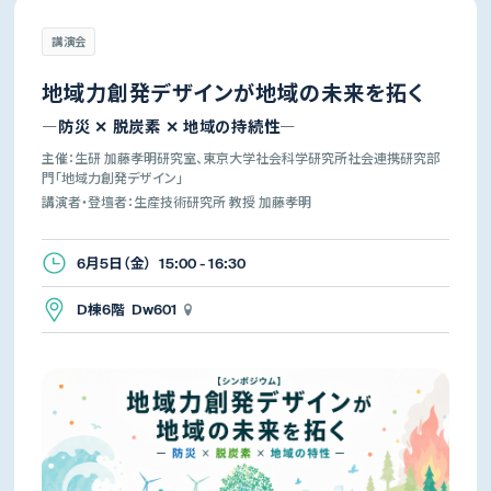
講演会
地域力創発デザインが地域の未来を拓く
―防災 ✕ 脱炭素 ✕ 地域の持続性―
主催：生研 加藤孝明研究室、東京大学社会科学研究所社会連携研究部
門「地域力創発デザイン」
講演者・登壇者：生産技術研究所 教授 加藤孝明
6月5日（金） 15:00 - 16:30
D棟6階 Dw601