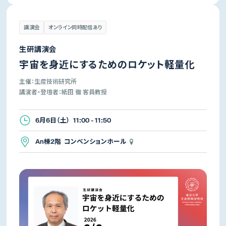
講演会
オンライン同時配信あり
生研講演会
宇宙を身近にするためのロケット軽量化
主催：生産技術研究所
講演者・登壇者：紙田 徹 客員教授
6月6日（土） 11:00 - 11:50
An棟2階 コンベンションホール