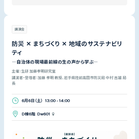
講演会
防災 ✕ まちづくり ✕ 地域のサステナビリ
ティ
―自治体の現場最前線の生の声から学ぶ―
主催：生研 加藤孝明研究室
講演者・登壇者：加藤 孝明 教授、岩手県陸前高田市防災局 中村 吉雄 局
長
6月6日（土） 13:00 - 14:00
D棟6階 Dw601