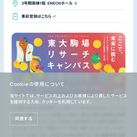
3号館南棟1階 ENEOSホール
事前登録はこちら
Cookieの使用について
当サイトでは、サービス向上およびお客様により適したサービス
を提供するため、クッキーを利用しています。
大学発の外交・安全保障シンクタンクであるROLESは、「トラック
II外交」の担い手として定着しつつあり、多くの国際会議等の事業
同意する
を実施してきました。なかでもROLESが数多くの事業を実施して
きたのが、モンゴル、東南アジア、中東に関するものです。このプレ
ゼンテーションでは、これまでのROLESのモンゴル関連事業を紹