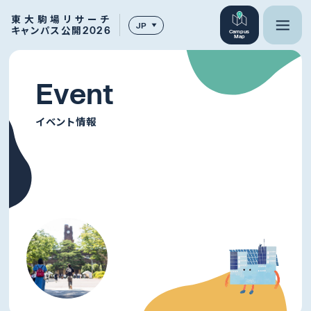
東大駒場リサーチ
JP
キャンパス公開2026
Campus
Map
E
v
e
n
t
イベント情報