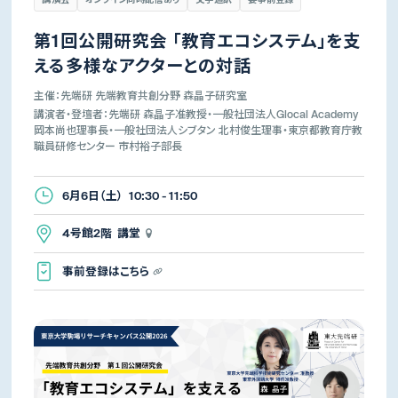
第1回公開研究会 「教育エコシステム」を支
える多様なアクターとの対話
主催：先端研 先端教育共創分野 森晶子研究室
講演者・登壇者：先端研 森晶子准教授・一般社団法人Glocal Academy
岡本尚也理事長・一般社団法人シブタン 北村俊生理事・東京都教育庁教
職員研修センター 市村裕子部長
6月6日（土） 10:30 - 11:50
4号館2階 講堂
事前登録はこちら