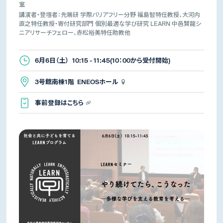
室
講演者・登壇者：先端研 学際バリアフリー分野 福島智特任教授、大河内
直之特任教授・寄付研究部門 個別最適な学び研究 LEARN 中邑賢龍シ
ニアリサーチフェロー、赤松裕美特任助教他
6月6日（土） 10:15 - 11:45(10：00から受付開始)
3号館南棟1階 ENEOSホール
事前登録はこちら