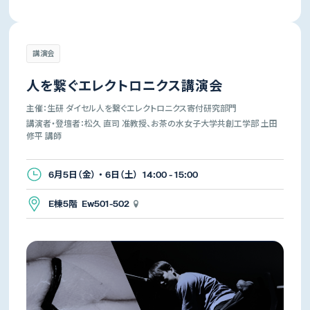
講演会
人を繋ぐエレクトロニクス講演会
主催：生研 ダイセル人を繋ぐエレクトロニクス寄付研究部門
講演者・登壇者：松久 直司 准教授、お茶の水女子大学共創工学部 土田
修平 講師
6月5日（金） ・ 6日（土） 14:00 - 15:00
E棟5階 Ew501-502
生産技術研究所
先端科学技術センター
所長
所長
年吉 洋
杉山 正和
講演会・演奏会
体験イベント・展覧会