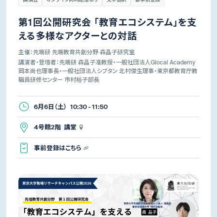
第1回公開研究会 「教育エコシステム」を支
える多様なアクターとの対話
主催：先端研 先端教育共創分野 森晶子研究室
講演者・登壇者：先端研 森晶子准教授・一般社団法人Glocal Academy
岡本尚也理事長・一般社団法人シブタン 北村俊生理事・東京都教育庁教
職員研修センター 市村裕子部長
6月6日（土） 10:30 - 11:50
4号館2階 講堂
事前登録はこちら