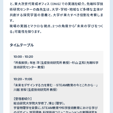
と、東大次世代育成オフィス（ONG）での実践を紹介。先端科学技
術研究センターの森先生は、大学・学校・地域など多様な主体が
共創する探究学習の意義と、大学が果たすべき役割を考察しま
す。
現場の実践とマクロな視点、2つの角度から「未来の学びをつく
る」可能性を探ります。
タイムテーブル
10:00 - 10:20
「所長挨拶」 年吉 洋（生産技術研究所 教授）・杉山 正和（先端科学
技術研究センター 教授）
10:20 - 11:05
「未来をデザインする力を育む ―STEAM教育の今とこれから―」
川越 至桜（生産技術研究所 教授）
【登壇者紹介】
総合研究大学院大学修了、博士（理学）。
宇宙物理学を背景に、STEAM教育や科学技術教育における学び
のデザイン、学習評価、科学技術コミュニケーションの実践研究を