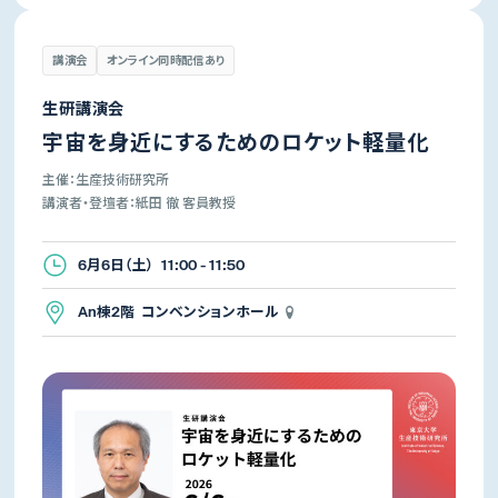
講演会
オンライン同時配信あり
生研講演会
宇宙を身近にするためのロケット軽量化
主催：生産技術研究所
講演者・登壇者：紙田 徹 客員教授
6月6日（土） 11:00 - 11:50
An棟2階 コンベンションホール