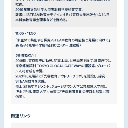
推進。
2019年度文部科学大臣表彰科学技術賞受賞。
著書に『STEAM教育をデザインする』（東京大学出版会）など。日
本科学教育学会理事などを務める。
11:05 - 11:50
「多主体で共創する探究・STEAM教育の可能性と発展に向けて」
森 晶子（先端科学技術研究センター 准教授）
【登壇者紹介】
20年間、東京都庁に勤務。知事本局、財務局等を経て、教育庁では
東京都英語村 TOKYO GLOGAL GATEWAYの開設等、グローバ
ル人材育成を牽引。
2021年、先端研に「先端教育アウトリーチラボ」を開設し、探究・
STEAM教育を実践。
修士（政策マネジメント、ジョージタウン大学公共政策大学院）。
博士（学術、東京大学）。著書に『先端教育共創の実践と展望』（東
信堂）。
関連リンク