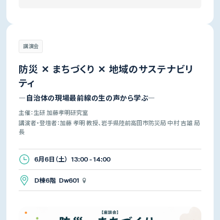
講演会
防災 ✕ まちづくり ✕ 地域のサステナビリ
ティ
―自治体の現場最前線の生の声から学ぶ―
主催：生研 加藤孝明研究室
講演者・登壇者：加藤 孝明 教授、岩手県陸前高田市防災局 中村 吉雄 局
長
6月6日（土） 13:00 - 14:00
D棟6階 Dw601