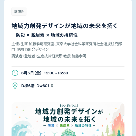
講演会
地域力創発デザインが地域の未来を拓く
―防災 ✕ 脱炭素 ✕ 地域の持続性―
主催：生研 加藤孝明研究室、東京大学社会科学研究所社会連携研究部
門「地域力創発デザイン」
講演者・登壇者：生産技術研究所 教授 加藤孝明
6月5日（金） 15:00 - 16:30
D棟6階 Dw601