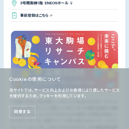
3号館南棟1階 ENEOSホール
事前登録はこちら
Cookieの使用について
当サイトでは、サービス向上およびお客様により適したサービス
を提供するため、クッキーを利用しています。
大学発の外交・安全保障シンクタンクであるROLESは、「トラック
II外交」の担い手として定着しつつあり、多くの国際会議等の事業
同意する
を実施してきました。なかでもROLESが数多くの事業を実施して
きたのが、モンゴル、東南アジア、中東に関するものです。このプレ
ゼンテーションでは、これまでのROLESのモンゴル関連事業を紹