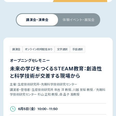
講演会・演奏会
体験イベント・展覧会
講演会
オンライン同時配信あり
文字通訳
手話通訳
オープニングセレモニー
未来の学びをつくるSTEAM教育：創造性
と科学技術が交差する現場から
主催：生産技術研究所・先端科学技術研究センター
講演者・登壇者：生産技術研究所 年吉 洋 教授、川越 至桜 教授／先端科
学技術研究センター 杉山 正和 教授、森 晶子 准教授
6月5日（金） 10:00 - 11:50