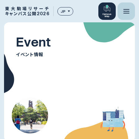
東大駒場リサーチ
JP
キャンパス公開2026
Campus
Map
E
v
e
n
t
イベント情報