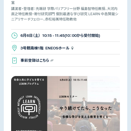
室
講演者・登壇者：先端研 学際バリアフリー分野 福島智特任教授、大河内
直之特任教授・寄付研究部門 個別最適な学び研究 LEARN 中邑賢龍シ
ニアリサーチフェロー、赤松裕美特任助教他
6月6日（土） 10:15 - 11:45(10：00から受付開始)
3号館南棟1階 ENEOSホール
事前登録はこちら