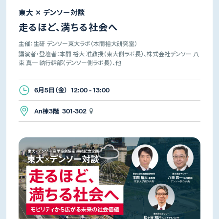
東大 ✕ デンソー対談
走るほど、満ちる社会へ
主催：生研 デンソー東大ラボ（本間裕大研究室）
講演者・登壇者：本間 裕大 准教授（東大側ラボ長）、株式会社デンソー 八
束 真一 執行幹部（デンソー側ラボ長）、他
6月5日（金） 12:00 - 13:00
An棟3階 301-302