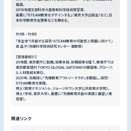
推進。
2019年度文部科学大臣表彰科学技術賞受賞。
著書に『STEAM教育をデザインする』（東京大学出版会）など。日
本科学教育学会理事などを務める。
11:05 - 11:50
「多主体で共創する探究・STEAM教育の可能性と発展に向けて」
森 晶子（先端科学技術研究センター 准教授）
【登壇者紹介】
20年間、東京都庁に勤務。知事本局、財務局等を経て、教育庁では
東京都英語村 TOKYO GLOGAL GATEWAYの開設等、グローバ
ル人材育成を牽引。
2021年、先端研に「先端教育アウトリーチラボ」を開設し、探究・
STEAM教育を実践。
修士（政策マネジメント、ジョージタウン大学公共政策大学院）。
博士（学術、東京大学）。著書に『先端教育共創の実践と展望』（東
信堂）。
関連リンク