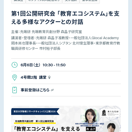
第1回公開研究会 「教育エコシステム」を支
える多様なアクターとの対話
主催：先端研 先端教育共創分野 森晶子研究室
講演者・登壇者：先端研 森晶子准教授・一般社団法人Glocal Academy
岡本尚也理事長・一般社団法人シブタン 北村俊生理事・東京都教育庁教
職員研修センター 市村裕子部長
6月6日（土） 10:30 - 11:50
4号館2階 講堂
事前登録はこちら