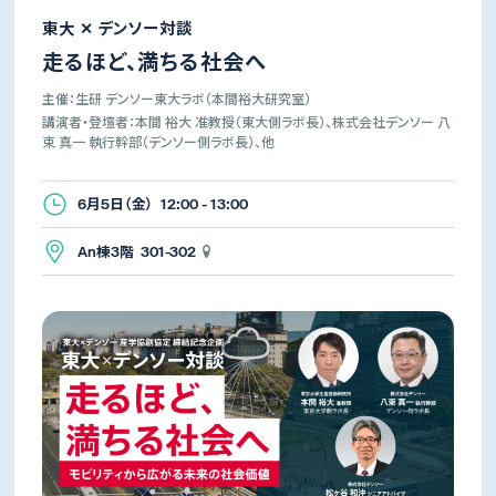
東大 ✕ デンソー対談
走るほど、満ちる社会へ
主催：生研 デンソー東大ラボ（本間裕大研究室）
講演者・登壇者：本間 裕大 准教授（東大側ラボ長）、株式会社デンソー 八
束 真一 執行幹部（デンソー側ラボ長）、他
6月5日（金） 12:00 - 13:00
An棟3階 301-302