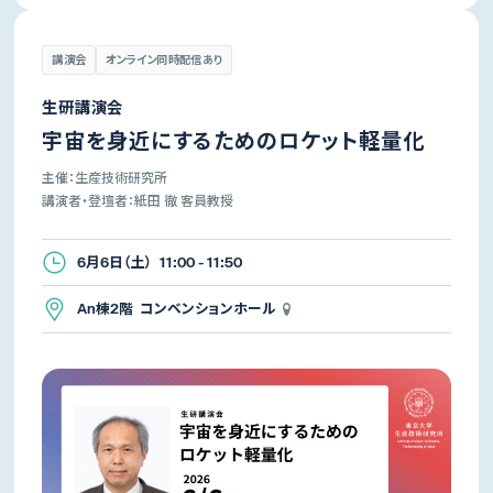
講演会
オンライン同時配信あり
生研講演会
宇宙を身近にするためのロケット軽量化
主催：生産技術研究所
講演者・登壇者：紙田 徹 客員教授
6月6日（土） 11:00 - 11:50
An棟2階 コンベンションホール