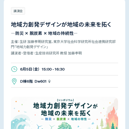
講演会
地域力創発デザインが地域の未来を拓く
―防災 ✕ 脱炭素 ✕ 地域の持続性―
主催：生研 加藤孝明研究室、東京大学社会科学研究所社会連携研究部
門「地域力創発デザイン」
講演者・登壇者：生産技術研究所 教授 加藤孝明
6月5日（金） 15:00 - 16:30
D棟6階 Dw601