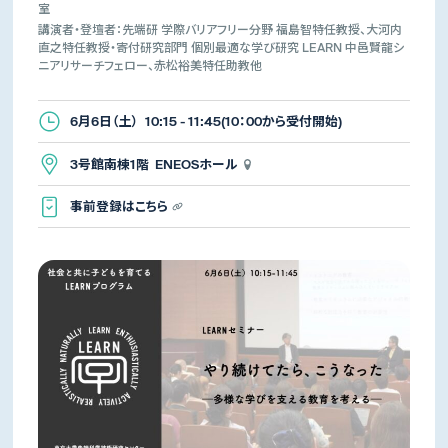
室
講演者・登壇者：先端研 学際バリアフリー分野 福島智特任教授、大河内
直之特任教授・寄付研究部門 個別最適な学び研究 LEARN 中邑賢龍シ
ニアリサーチフェロー、赤松裕美特任助教他
6月6日（土） 10:15 - 11:45(10：00から受付開始)
3号館南棟1階 ENEOSホール
事前登録はこちら