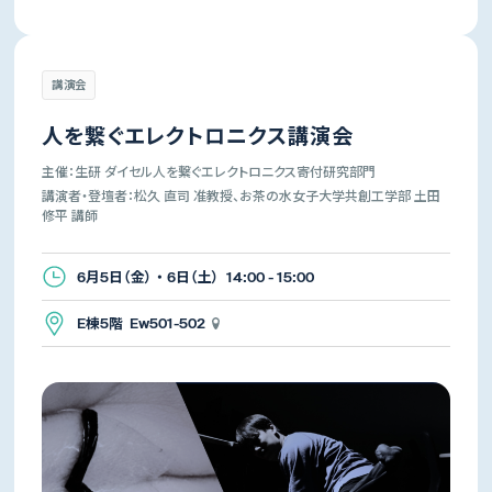
講演会
人を繋ぐエレクトロニクス講演会
主催：生研 ダイセル人を繋ぐエレクトロニクス寄付研究部門
講演者・登壇者：松久 直司 准教授、お茶の水女子大学共創工学部 土田
修平 講師
6月5日（金） ・ 6日（土） 14:00 - 15:00
E棟5階 Ew501-502
生産技術研究所
先端科学技術センター
所長
所長
年吉 洋
杉山 正和
講演会・演奏会
体験イベント・展覧会