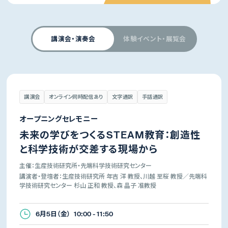
講演会・演奏会
体験イベント・展覧会
講演会
オンライン同時配信あり
文字通訳
手話通訳
オープニングセレモニー
未来の学びをつくるSTEAM教育：創造性
と科学技術が交差する現場から
主催：生産技術研究所・先端科学技術研究センター
講演者・登壇者：生産技術研究所 年吉 洋 教授、川越 至桜 教授／先端科
学技術研究センター 杉山 正和 教授、森 晶子 准教授
6月5日（金） 10:00 - 11:50