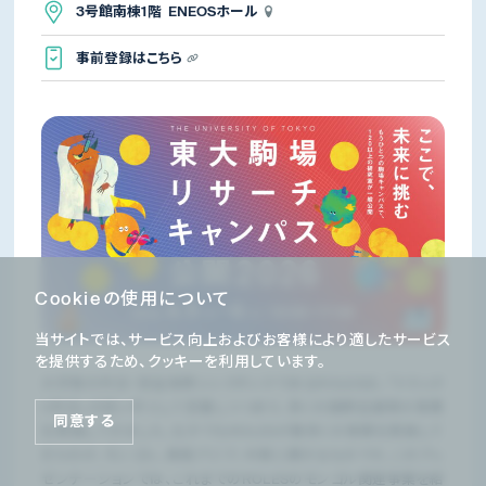
3号館南棟1階 ENEOSホール
事前登録はこちら
Cookieの使用について
当サイトでは、サービス向上およびお客様により適したサービス
を提供するため、クッキーを利用しています。
大学発の外交・安全保障シンクタンクであるROLESは、「トラック
II外交」の担い手として定着しつつあり、多くの国際会議等の事業
同意する
を実施してきました。なかでもROLESが数多くの事業を実施して
きたのが、モンゴル、東南アジア、中東に関するものです。このプレ
ゼンテーションでは、これまでのROLESのモンゴル関連事業を紹