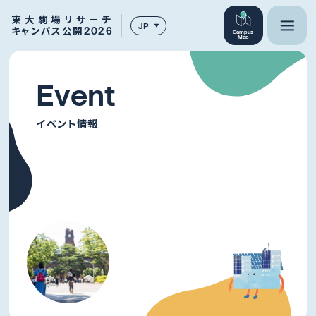
東大駒場リサーチ
JP
キャンパス公開2026
Campus
Map
E
v
e
n
t
イベント情報