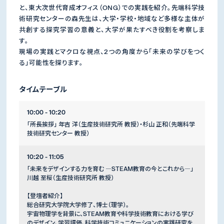
と、東大次世代育成オフィス（ONG）での実践を紹介。先端科学技
術研究センターの森先生は、大学・学校・地域など多様な主体が
共創する探究学習の意義と、大学が果たすべき役割を考察しま
す。
現場の実践とマクロな視点、2つの角度から「未来の学びをつく
る」可能性を探ります。
タイムテーブル
10:00 - 10:20
「所長挨拶」 年吉 洋（生産技術研究所 教授）・杉山 正和（先端科学
技術研究センター 教授）
10:20 - 11:05
「未来をデザインする力を育む ―STEAM教育の今とこれから―」
川越 至桜（生産技術研究所 教授）
【登壇者紹介】
総合研究大学院大学修了、博士（理学）。
宇宙物理学を背景に、STEAM教育や科学技術教育における学び
のデザイン、学習評価、科学技術コミュニケーションの実践研究を