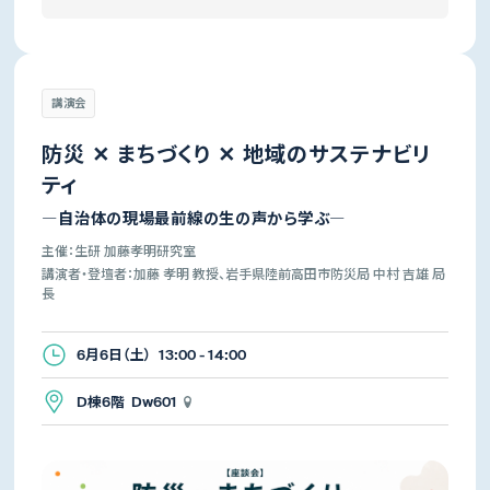
講演会
防災 ✕ まちづくり ✕ 地域のサステナビリ
ティ
―自治体の現場最前線の生の声から学ぶ―
主催：生研 加藤孝明研究室
講演者・登壇者：加藤 孝明 教授、岩手県陸前高田市防災局 中村 吉雄 局
長
6月6日（土） 13:00 - 14:00
D棟6階 Dw601