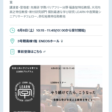
室
講演者・登壇者：先端研 学際バリアフリー分野 福島智特任教授、大河内
直之特任教授・寄付研究部門 個別最適な学び研究 LEARN 中邑賢龍シ
ニアリサーチフェロー、赤松裕美特任助教他
6月6日（土） 10:15 - 11:45(10：00から受付開始)
3号館南棟1階 ENEOSホール
事前登録はこちら