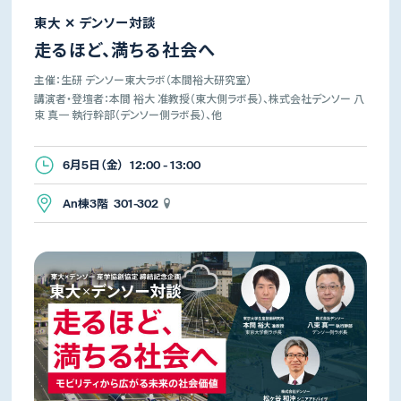
東大 ✕ デンソー対談
走るほど、満ちる社会へ
主催：生研 デンソー東大ラボ（本間裕大研究室）
講演者・登壇者：本間 裕大 准教授（東大側ラボ長）、株式会社デンソー 八
束 真一 執行幹部（デンソー側ラボ長）、他
6月5日（金） 12:00 - 13:00
An棟3階 301-302