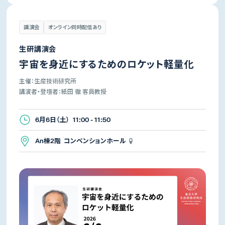
講演会
オンライン同時配信あり
生研講演会
宇宙を身近にするためのロケット軽量化
主催：生産技術研究所
講演者・登壇者：紙田 徹 客員教授
6月6日（土） 11:00 - 11:50
An棟2階 コンベンションホール