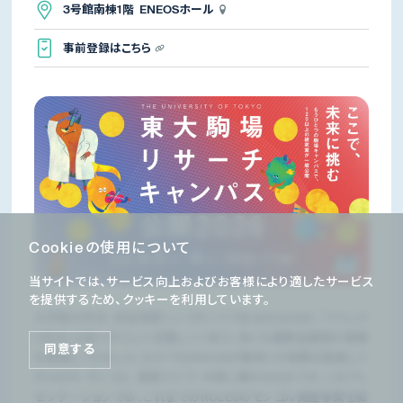
3号館南棟1階 ENEOSホール
事前登録はこちら
Cookieの使用について
当サイトでは、サービス向上およびお客様により適したサービス
を提供するため、クッキーを利用しています。
大学発の外交・安全保障シンクタンクであるROLESは、「トラック
II外交」の担い手として定着しつつあり、多くの国際会議等の事業
同意する
を実施してきました。なかでもROLESが数多くの事業を実施して
きたのが、モンゴル、東南アジア、中東に関するものです。このプレ
ゼンテーションでは、これまでのROLESのモンゴル関連事業を紹