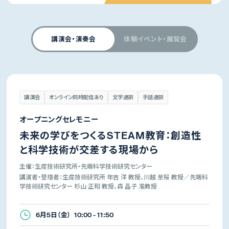
講演会・演奏会
体験イベント・展覧会
講演会
オンライン同時配信あり
文字通訳
手話通訳
オープニングセレモニー
未来の学びをつくるSTEAM教育：創造性
と科学技術が交差する現場から
主催：生産技術研究所・先端科学技術研究センター
講演者・登壇者：生産技術研究所 年吉 洋 教授、川越 至桜 教授／先端科
学技術研究センター 杉山 正和 教授、森 晶子 准教授
6月5日（金） 10:00 - 11:50