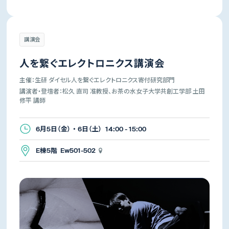
講演会
人を繋ぐエレクトロニクス講演会
主催：生研 ダイセル人を繋ぐエレクトロニクス寄付研究部門
講演者・登壇者：松久 直司 准教授、お茶の水女子大学共創工学部 土田
修平 講師
6月5日（金） ・ 6日（土） 14:00 - 15:00
E棟5階 Ew501-502
生産技術研究所
先端科学技術センター
所長
所長
年吉 洋
杉山 正和
講演会・演奏会
体験イベント・展覧会