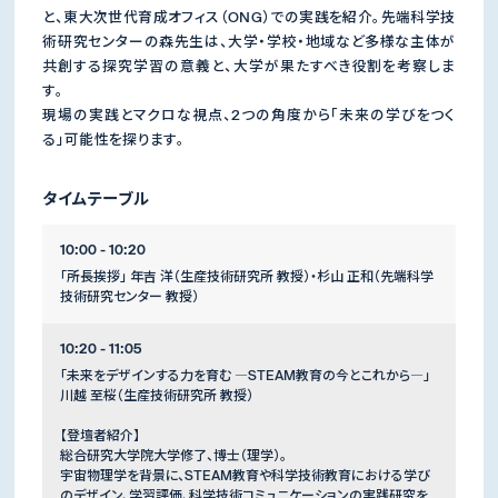
と、東大次世代育成オフィス（ONG）での実践を紹介。先端科学技
術研究センターの森先生は、大学・学校・地域など多様な主体が
共創する探究学習の意義と、大学が果たすべき役割を考察しま
す。
現場の実践とマクロな視点、2つの角度から「未来の学びをつく
る」可能性を探ります。
タイムテーブル
10:00 - 10:20
「所長挨拶」 年吉 洋（生産技術研究所 教授）・杉山 正和（先端科学
技術研究センター 教授）
10:20 - 11:05
「未来をデザインする力を育む ―STEAM教育の今とこれから―」
川越 至桜（生産技術研究所 教授）
【登壇者紹介】
総合研究大学院大学修了、博士（理学）。
宇宙物理学を背景に、STEAM教育や科学技術教育における学び
のデザイン、学習評価、科学技術コミュニケーションの実践研究を