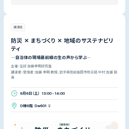
講演会
防災 ✕ まちづくり ✕ 地域のサステナビリ
ティ
―自治体の現場最前線の生の声から学ぶ―
主催：生研 加藤孝明研究室
講演者・登壇者：加藤 孝明 教授、岩手県陸前高田市防災局 中村 吉雄 局
長
6月6日（土） 13:00 - 14:00
D棟6階 Dw601