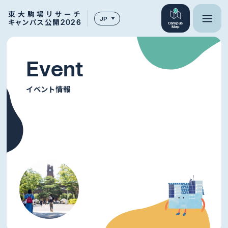
東大駒場リサーチ
JP
キャンパス公開2026
Campus
Map
E
v
e
n
t
イベント情報