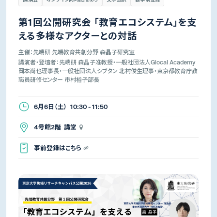
第1回公開研究会 「教育エコシステム」を支
える多様なアクターとの対話
主催：先端研 先端教育共創分野 森晶子研究室
講演者・登壇者：先端研 森晶子准教授・一般社団法人Glocal Academy
岡本尚也理事長・一般社団法人シブタン 北村俊生理事・東京都教育庁教
職員研修センター 市村裕子部長
6月6日（土） 10:30 - 11:50
4号館2階 講堂
事前登録はこちら