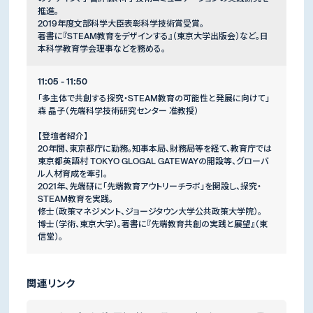
推進。
2019年度文部科学大臣表彰科学技術賞受賞。
著書に『STEAM教育をデザインする』（東京大学出版会）など。日
本科学教育学会理事などを務める。
11:05 - 11:50
「多主体で共創する探究・STEAM教育の可能性と発展に向けて」
森 晶子（先端科学技術研究センター 准教授）
【登壇者紹介】
20年間、東京都庁に勤務。知事本局、財務局等を経て、教育庁では
東京都英語村 TOKYO GLOGAL GATEWAYの開設等、グローバ
ル人材育成を牽引。
2021年、先端研に「先端教育アウトリーチラボ」を開設し、探究・
STEAM教育を実践。
修士（政策マネジメント、ジョージタウン大学公共政策大学院）。
博士（学術、東京大学）。著書に『先端教育共創の実践と展望』（東
信堂）。
関連リンク