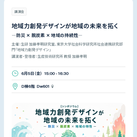
講演会
地域力創発デザインが地域の未来を拓く
―防災 ✕ 脱炭素 ✕ 地域の持続性―
主催：生研 加藤孝明研究室、東京大学社会科学研究所社会連携研究部
門「地域力創発デザイン」
講演者・登壇者：生産技術研究所 教授 加藤孝明
6月5日（金） 15:00 - 16:30
D棟6階 Dw601