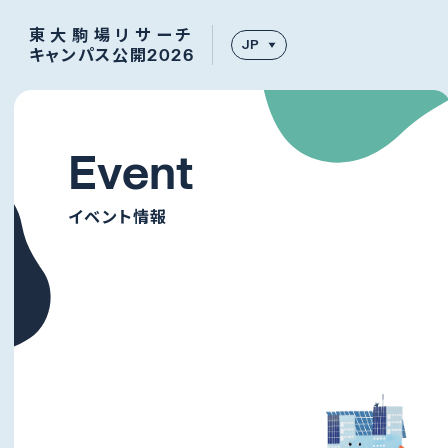
東大駒場リサーチ
JP
キャンパス公開2026
E
v
e
n
t
イベント情報