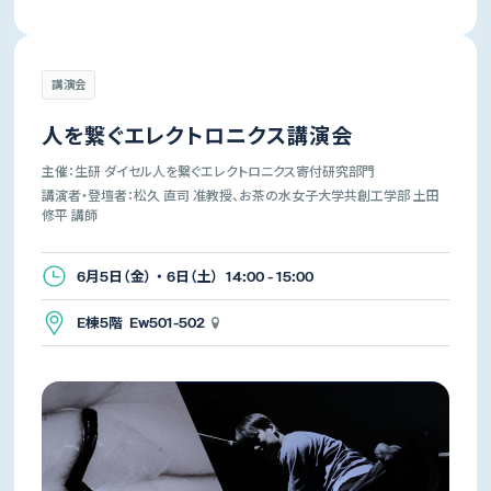
講演会
人を繋ぐエレクトロニクス講演会
主催：生研 ダイセル人を繋ぐエレクトロニクス寄付研究部門
講演者・登壇者：松久 直司 准教授、お茶の水女子大学共創工学部 土田
修平 講師
6月5日（金） ・ 6日（土） 14:00 - 15:00
E棟5階 Ew501-502
生産技術研究所
先端科学技術センター
所長
所長
年吉 洋
杉山 正和
講演会・演奏会
体験イベント・展覧会