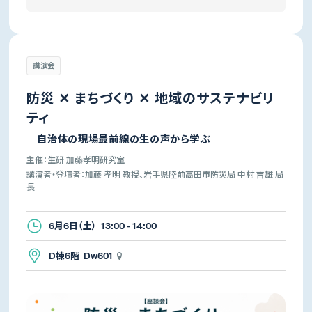
講演会
防災 ✕ まちづくり ✕ 地域のサステナビリ
ティ
―自治体の現場最前線の生の声から学ぶ―
主催：生研 加藤孝明研究室
講演者・登壇者：加藤 孝明 教授、岩手県陸前高田市防災局 中村 吉雄 局
長
6月6日（土） 13:00 - 14:00
D棟6階 Dw601