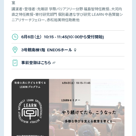
室
講演者・登壇者：先端研 学際バリアフリー分野 福島智特任教授、大河内
直之特任教授・寄付研究部門 個別最適な学び研究 LEARN 中邑賢龍シ
ニアリサーチフェロー、赤松裕美特任助教他
6月6日（土） 10:15 - 11:45(10：00から受付開始)
3号館南棟1階 ENEOSホール
事前登録はこちら