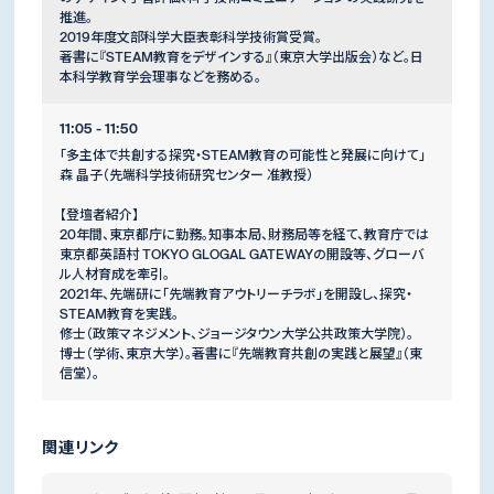
推進。
2019年度文部科学大臣表彰科学技術賞受賞。
著書に『STEAM教育をデザインする』（東京大学出版会）など。日
本科学教育学会理事などを務める。
11:05 - 11:50
「多主体で共創する探究・STEAM教育の可能性と発展に向けて」
森 晶子（先端科学技術研究センター 准教授）
【登壇者紹介】
20年間、東京都庁に勤務。知事本局、財務局等を経て、教育庁では
東京都英語村 TOKYO GLOGAL GATEWAYの開設等、グローバ
ル人材育成を牽引。
2021年、先端研に「先端教育アウトリーチラボ」を開設し、探究・
STEAM教育を実践。
修士（政策マネジメント、ジョージタウン大学公共政策大学院）。
博士（学術、東京大学）。著書に『先端教育共創の実践と展望』（東
信堂）。
関連リンク