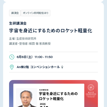
講演会
オンライン同時配信あり
生研講演会
宇宙を身近にするためのロケット軽量化
主催：生産技術研究所
講演者・登壇者：紙田 徹 客員教授
6月6日（土） 11:00 - 11:50
An棟2階 コンベンションホール