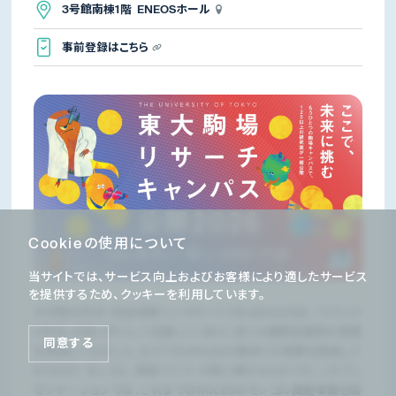
3号館南棟1階 ENEOSホール
事前登録はこちら
Cookieの使用について
当サイトでは、サービス向上およびお客様により適したサービス
を提供するため、クッキーを利用しています。
大学発の外交・安全保障シンクタンクであるROLESは、「トラック
II外交」の担い手として定着しつつあり、多くの国際会議等の事業
同意する
を実施してきました。なかでもROLESが数多くの事業を実施して
きたのが、モンゴル、東南アジア、中東に関するものです。このプレ
ゼンテーションでは、これまでのROLESのモンゴル関連事業を紹