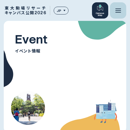
東大駒場リサーチ
JP
キャンパス公開2026
Campus
Map
E
v
e
n
t
イベント情報