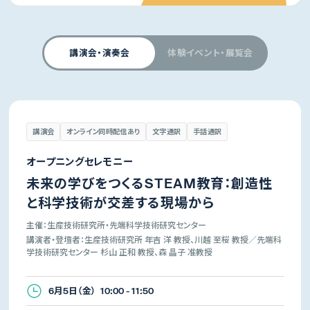
講演会・演奏会
体験イベント・展覧会
講演会
オンライン同時配信あり
文字通訳
手話通訳
オープニングセレモニー
未来の学びをつくるSTEAM教育：創造性
と科学技術が交差する現場から
主催：生産技術研究所・先端科学技術研究センター
講演者・登壇者：生産技術研究所 年吉 洋 教授、川越 至桜 教授／先端科
学技術研究センター 杉山 正和 教授、森 晶子 准教授
6月5日（金） 10:00 - 11:50