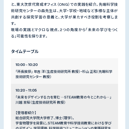
と、東大次世代育成オフィス（ONG）での実践を紹介。先端科学技
術研究センターの森先生は、大学・学校・地域など多様な主体が
共創する探究学習の意義と、大学が果たすべき役割を考察しま
す。
現場の実践とマクロな視点、2つの角度から「未来の学びをつく
る」可能性を探ります。
タイムテーブル
10:00 - 10:20
「所長挨拶」 年吉 洋（生産技術研究所 教授）・杉山 正和（先端科学
技術研究センター 教授）
10:20 - 11:05
「未来をデザインする力を育む ―STEAM教育の今とこれから―」
川越 至桜（生産技術研究所 教授）
【登壇者紹介】
総合研究大学院大学修了、博士（理学）。
宇宙物理学を背景に、STEAM教育や科学技術教育における学び
のデザイン、学習評価、科学技術コミュニケーションの実践研究を