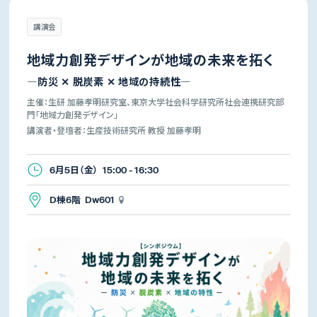
講演会
地域力創発デザインが地域の未来を拓く
―防災 ✕ 脱炭素 ✕ 地域の持続性―
主催：生研 加藤孝明研究室、東京大学社会科学研究所社会連携研究部
門「地域力創発デザイン」
講演者・登壇者：生産技術研究所 教授 加藤孝明
6月5日（金） 15:00 - 16:30
D棟6階 Dw601