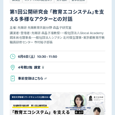
第1回公開研究会 「教育エコシステム」を支
える多様なアクターとの対話
主催：先端研 先端教育共創分野 森晶子研究室
講演者・登壇者：先端研 森晶子准教授・一般社団法人Glocal Academy
岡本尚也理事長・一般社団法人シブタン 北村俊生理事・東京都教育庁教
職員研修センター 市村裕子部長
6月6日（土） 10:30 - 11:50
4号館2階 講堂
事前登録はこちら