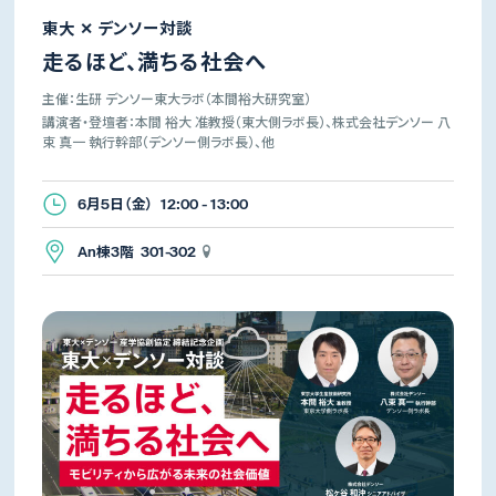
東大 ✕ デンソー対談
走るほど、満ちる社会へ
主催：生研 デンソー東大ラボ（本間裕大研究室）
講演者・登壇者：本間 裕大 准教授（東大側ラボ長）、株式会社デンソー 八
束 真一 執行幹部（デンソー側ラボ長）、他
6月5日（金） 12:00 - 13:00
An棟3階 301-302