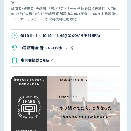
室
講演者・登壇者：先端研 学際バリアフリー分野 福島智特任教授、大河内
直之特任教授・寄付研究部門 個別最適な学び研究 LEARN 中邑賢龍シ
ニアリサーチフェロー、赤松裕美特任助教他
6月6日（土） 10:15 - 11:45(10：00から受付開始)
3号館南棟1階 ENEOSホール
事前登録はこちら