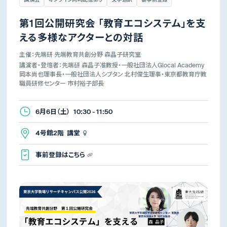
第1回公開研究会 「教育エコシステム」を支
える多様なアクターとの対話
主催：先端研 先端教育共創分野 森晶子研究室
講演者・登壇者：先端研 森晶子准教授・一般社団法人Glocal Academy
岡本尚也理事長・一般社団法人シブタン 北村俊生理事・東京都教育庁教
職員研修センター 市村裕子部長
6月6日（土） 10:30 - 11:50
4号館2階 講堂
事前登録はこちら