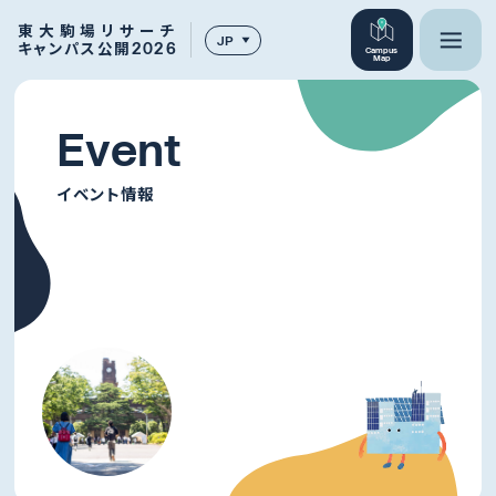
東大駒場リサーチ
JP
キャンパス公開2026
Campus
Map
E
v
e
n
t
イベント情報