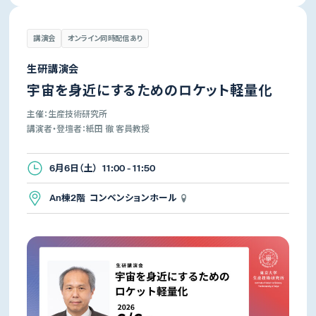
講演会
オンライン同時配信あり
生研講演会
宇宙を身近にするためのロケット軽量化
主催：生産技術研究所
講演者・登壇者：紙田 徹 客員教授
6月6日（土） 11:00 - 11:50
An棟2階 コンベンションホール