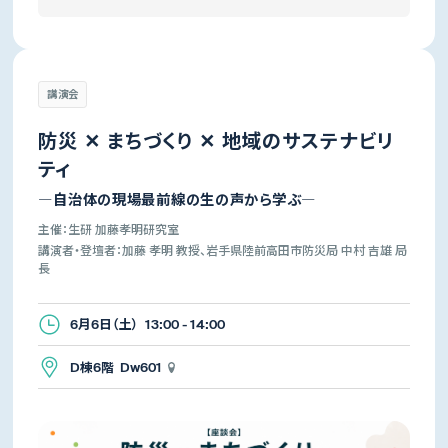
講演会
防災 ✕ まちづくり ✕ 地域のサステナビリ
ティ
―自治体の現場最前線の生の声から学ぶ―
主催：生研 加藤孝明研究室
講演者・登壇者：加藤 孝明 教授、岩手県陸前高田市防災局 中村 吉雄 局
長
6月6日（土） 13:00 - 14:00
D棟6階 Dw601