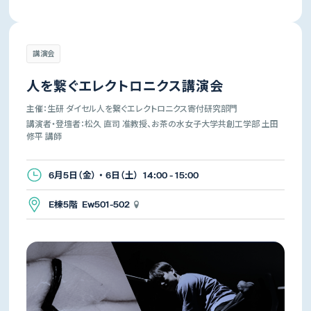
講演会
人を繋ぐエレクトロニクス講演会
主催：生研 ダイセル人を繋ぐエレクトロニクス寄付研究部門
講演者・登壇者：松久 直司 准教授、お茶の水女子大学共創工学部 土田
修平 講師
6月5日（金） ・ 6日（土） 14:00 - 15:00
E棟5階 Ew501-502
生産技術研究所
先端科学技術センター
所長
所長
年吉 洋
杉山 正和
講演会・演奏会
体験イベント・展覧会