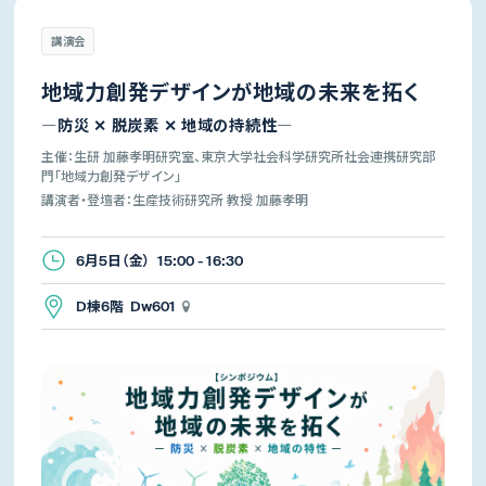
講演会
地域力創発デザインが地域の未来を拓く
―防災 ✕ 脱炭素 ✕ 地域の持続性―
主催：生研 加藤孝明研究室、東京大学社会科学研究所社会連携研究部
門「地域力創発デザイン」
講演者・登壇者：生産技術研究所 教授 加藤孝明
6月5日（金） 15:00 - 16:30
D棟6階 Dw601