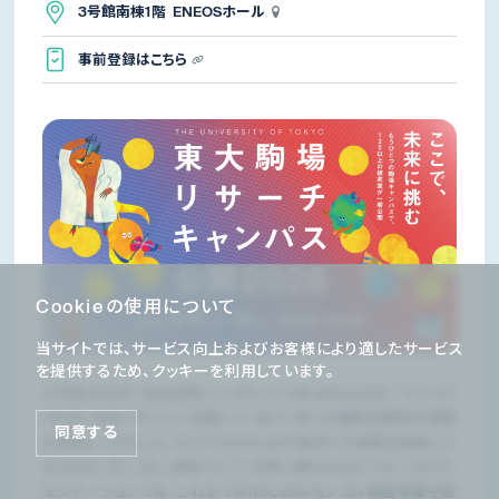
3号館南棟1階 ENEOSホール
事前登録はこちら
Cookieの使用について
当サイトでは、サービス向上およびお客様により適したサービス
を提供するため、クッキーを利用しています。
大学発の外交・安全保障シンクタンクであるROLESは、「トラック
II外交」の担い手として定着しつつあり、多くの国際会議等の事業
同意する
を実施してきました。なかでもROLESが数多くの事業を実施して
きたのが、モンゴル、東南アジア、中東に関するものです。このプレ
ゼンテーションでは、これまでのROLESのモンゴル関連事業を紹