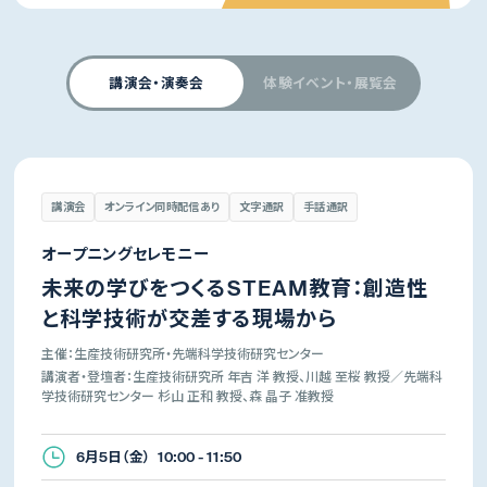
講演会・演奏会
体験イベント・展覧会
講演会
オンライン同時配信あり
文字通訳
手話通訳
オープニングセレモニー
未来の学びをつくるSTEAM教育：創造性
と科学技術が交差する現場から
主催：生産技術研究所・先端科学技術研究センター
講演者・登壇者：生産技術研究所 年吉 洋 教授、川越 至桜 教授／先端科
学技術研究センター 杉山 正和 教授、森 晶子 准教授
6月5日（金） 10:00 - 11:50