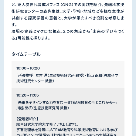
と、東大次世代育成オフィス（ONG）での実践を紹介。先端科学技
術研究センターの森先生は、大学・学校・地域など多様な主体が
共創する探究学習の意義と、大学が果たすべき役割を考察しま
す。
現場の実践とマクロな視点、2つの角度から「未来の学びをつく
る」可能性を探ります。
タイムテーブル
10:00 - 10:20
「所長挨拶」 年吉 洋（生産技術研究所 教授）・杉山 正和（先端科学
技術研究センター 教授）
10:20 - 11:05
「未来をデザインする力を育む ―STEAM教育の今とこれから―」
川越 至桜（生産技術研究所 教授）
【登壇者紹介】
総合研究大学院大学修了、博士（理学）。
宇宙物理学を背景に、STEAM教育や科学技術教育における学び
のデザイン、学習評価、科学技術コミュニケーションの実践研究を