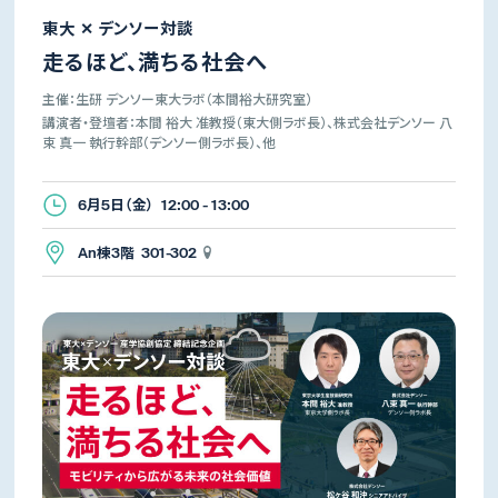
東大 ✕ デンソー対談
走るほど、満ちる社会へ
主催：生研 デンソー東大ラボ（本間裕大研究室）
講演者・登壇者：本間 裕大 准教授（東大側ラボ長）、株式会社デンソー 八
束 真一 執行幹部（デンソー側ラボ長）、他
6月5日（金） 12:00 - 13:00
An棟3階 301-302