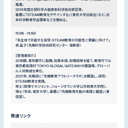
推進。
2019年度文部科学大臣表彰科学技術賞受賞。
著書に『STEAM教育をデザインする』（東京大学出版会）など。日
本科学教育学会理事などを務める。
11:05 - 11:50
「多主体で共創する探究・STEAM教育の可能性と発展に向けて」
森 晶子（先端科学技術研究センター 准教授）
【登壇者紹介】
20年間、東京都庁に勤務。知事本局、財務局等を経て、教育庁では
東京都英語村 TOKYO GLOGAL GATEWAYの開設等、グローバ
ル人材育成を牽引。
2021年、先端研に「先端教育アウトリーチラボ」を開設し、探究・
STEAM教育を実践。
修士（政策マネジメント、ジョージタウン大学公共政策大学院）。
博士（学術、東京大学）。著書に『先端教育共創の実践と展望』（東
信堂）。
関連リンク