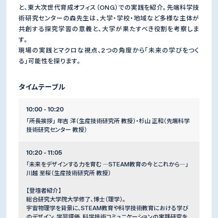
と、東大次世代育成オフィス（ONG）での実践を紹介。先端科学技
術研究センターの森先生は、大学・学校・地域など多様な主体が
共創する探究学習の意義と、大学が果たすべき役割を考察しま
す。
現場の実践とマクロな視点、2つの角度から「未来の学びをつく
る」可能性を探ります。
タイムテーブル
10:00 - 10:20
「所長挨拶」 年吉 洋（生産技術研究所 教授）・杉山 正和（先端科学
技術研究センター 教授）
10:20 - 11:05
「未来をデザインする力を育む ―STEAM教育の今とこれから―」
川越 至桜（生産技術研究所 教授）
【登壇者紹介】
総合研究大学院大学修了、博士（理学）。
宇宙物理学を背景に、STEAM教育や科学技術教育における学び
のデザイン、学習評価、科学技術コミュニケーションの実践研究を