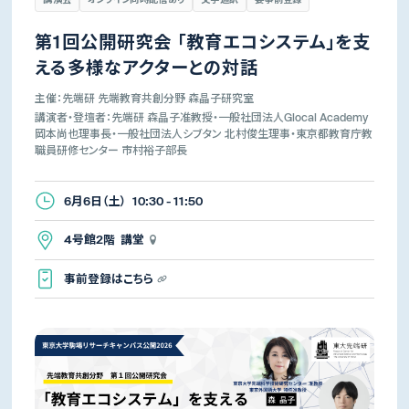
第1回公開研究会 「教育エコシステム」を支
える多様なアクターとの対話
主催：先端研 先端教育共創分野 森晶子研究室
講演者・登壇者：先端研 森晶子准教授・一般社団法人Glocal Academy
岡本尚也理事長・一般社団法人シブタン 北村俊生理事・東京都教育庁教
職員研修センター 市村裕子部長
6月6日（土） 10:30 - 11:50
4号館2階 講堂
事前登録はこちら