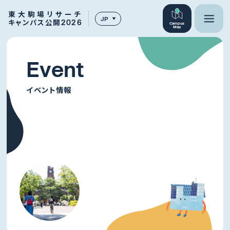
東大駒場リサーチ
JP
キャンパス公開2026
Campus
Map
E
v
e
n
t
イベント情報