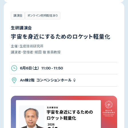
講演会
オンライン同時配信あり
生研講演会
宇宙を身近にするためのロケット軽量化
主催：生産技術研究所
講演者・登壇者：紙田 徹 客員教授
6月6日（土） 11:00 - 11:50
An棟2階 コンベンションホール