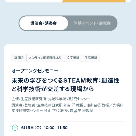
講演会・演奏会
体験イベント・展覧会
講演会
オンライン同時配信あり
文字通訳
手話通訳
オープニングセレモニー
未来の学びをつくるSTEAM教育：創造性
と科学技術が交差する現場から
主催：生産技術研究所・先端科学技術研究センター
講演者・登壇者：生産技術研究所 年吉 洋 教授、川越 至桜 教授／先端科
学技術研究センター 杉山 正和 教授、森 晶子 准教授
6月5日（金） 10:00 - 11:50