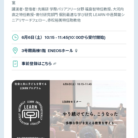
室
講演者・登壇者：先端研 学際バリアフリー分野 福島智特任教授、大河内
直之特任教授・寄付研究部門 個別最適な学び研究 LEARN 中邑賢龍シ
ニアリサーチフェロー、赤松裕美特任助教他
6月6日（土） 10:15 - 11:45(10：00から受付開始)
3号館南棟1階 ENEOSホール
事前登録はこちら