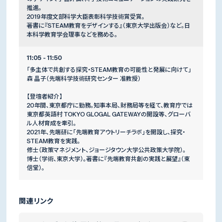
推進。
2019年度文部科学大臣表彰科学技術賞受賞。
著書に『STEAM教育をデザインする』（東京大学出版会）など。日
本科学教育学会理事などを務める。
11:05 - 11:50
「多主体で共創する探究・STEAM教育の可能性と発展に向けて」
森 晶子（先端科学技術研究センター 准教授）
【登壇者紹介】
20年間、東京都庁に勤務。知事本局、財務局等を経て、教育庁では
東京都英語村 TOKYO GLOGAL GATEWAYの開設等、グローバ
ル人材育成を牽引。
2021年、先端研に「先端教育アウトリーチラボ」を開設し、探究・
STEAM教育を実践。
修士（政策マネジメント、ジョージタウン大学公共政策大学院）。
博士（学術、東京大学）。著書に『先端教育共創の実践と展望』（東
信堂）。
関連リンク