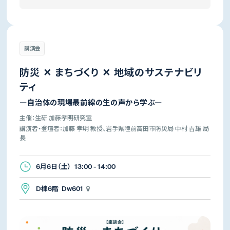
講演会
防災 ✕ まちづくり ✕ 地域のサステナビリ
ティ
―自治体の現場最前線の生の声から学ぶ―
主催：生研 加藤孝明研究室
講演者・登壇者：加藤 孝明 教授、岩手県陸前高田市防災局 中村 吉雄 局
長
6月6日（土） 13:00 - 14:00
D棟6階 Dw601