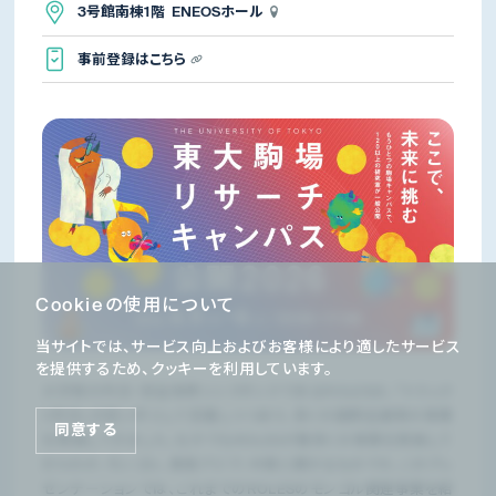
3号館南棟1階 ENEOSホール
事前登録はこちら
Cookieの使用について
当サイトでは、サービス向上およびお客様により適したサービス
を提供するため、クッキーを利用しています。
大学発の外交・安全保障シンクタンクであるROLESは、「トラック
II外交」の担い手として定着しつつあり、多くの国際会議等の事業
同意する
を実施してきました。なかでもROLESが数多くの事業を実施して
きたのが、モンゴル、東南アジア、中東に関するものです。このプレ
ゼンテーションでは、これまでのROLESのモンゴル関連事業を紹