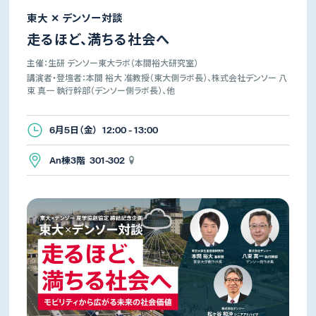
東大 ✕ デンソー対談
走るほど、満ちる社会へ
主催：生研 デンソー東大ラボ（本間裕大研究室）
講演者・登壇者：本間 裕大 准教授（東大側ラボ長）、株式会社デンソー 八
束 真一 執行幹部（デンソー側ラボ長）、他
6月5日（金） 12:00 - 13:00
An棟3階 301-302