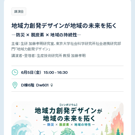
講演会
地域力創発デザインが地域の未来を拓く
―防災 ✕ 脱炭素 ✕ 地域の持続性―
主催：生研 加藤孝明研究室、東京大学社会科学研究所社会連携研究部
門「地域力創発デザイン」
講演者・登壇者：生産技術研究所 教授 加藤孝明
6月5日（金） 15:00 - 16:30
D棟6階 Dw601