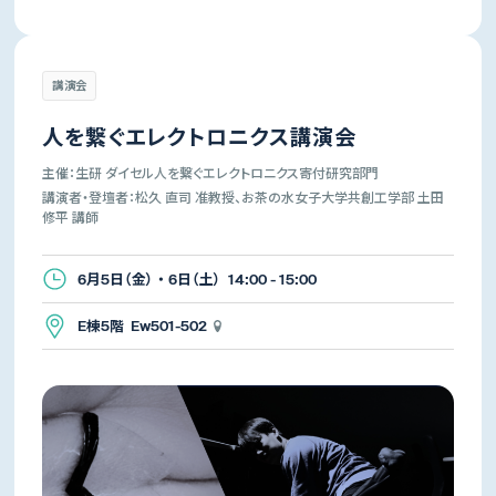
講演会
人を繋ぐエレクトロニクス講演会
主催：生研 ダイセル人を繋ぐエレクトロニクス寄付研究部門
講演者・登壇者：松久 直司 准教授、お茶の水女子大学共創工学部 土田
修平 講師
6月5日（金） ・ 6日（土） 14:00 - 15:00
E棟5階 Ew501-502
生産技術研究所
先端科学技術センター
所長
所長
年吉 洋
杉山 正和
講演会・演奏会
体験イベント・展覧会