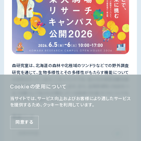
森研究室は、北海道の森林や北極域のツンドラなどでの野外調査
研究を通じて、生物多様性とその多様性がもたらす機能について
の研究を行っています。このイベントでは、私たちの研究活動を映
Cookieの使用について
像や展示などを通してご紹介します。また、生物多様性と社会をつ
なぐ活動として私たちが携わっている知床での森づくりについても
当サイトでは、サービス向上およびお客様により適したサービス
パネルなどでご紹介します。
を提供するため、クッキーを利用しています。
関連リンク
同意する
森章研究室