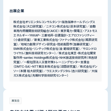
出展企業
株式会社オリエンタルコンサルタンツ・阪急阪神ホールディングス
株式会社（大口研究室）／ニチコン株式会社（荻本研究室）／自動
車用内燃機関技術研究組合（AICE）：東京電力・関電工・アストモス
エネルギー・YKKAP・ 三菱地所・日建設計・エアロファシリティー
（小倉研究室）／新東工業株式会社・ファナック株式会社（梶原研究
室）／地域力創発デザイン研究会・陸前高田市（加藤研究室）／
SMK株式会社・リンテック株式会社（金 範埈研究室）／サロンドロ
ワイヤル（食料技術研究センター）／株式会社東芝・株式会社鷺宮
製作所・santec Holdings株式会社・NHK放送技術研究所（年吉研
究室）／一般社団法人災害対策トレーニングセンター支援会
（DMTC-SA）・NTT東日本株式会社（沼田研究室）／株式会社デン
ソー（本間 裕大研究室）／ウエスタンデジタル（吉川研究室）／大阪
ガス株式会社（先端科学技術研究センター）
展覧会