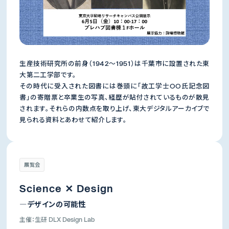
生産技術研究所の前身（1942～1951）は千葉市に設置された東
大第二工学部です。
その時代に受入された図書には巻頭に「故工学士○○氏記念図
書」の寄贈票と卒業生の写真、経歴が貼付されているものが散見
されます。それらの内数点を取り上げ、東大デジタルアーカイブで
見られる資料とあわせて紹介します。
生産技術研究所
先端科学技術センター
展覧会
所長
所長
年吉 洋
杉山 正和
Science ✕ Design
―デザインの可能性
主催：生研 DLX Design Lab
講演会・演奏会
体験イベント・展覧会