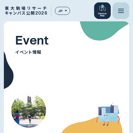
東大駒場リサーチ
JP
キャンパス公開2026
Campus
Map
E
v
e
n
t
イベント情報