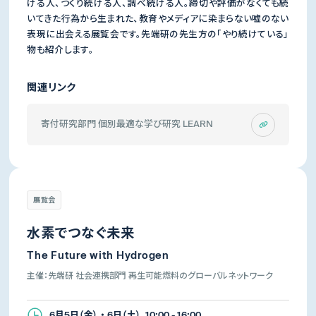
ける人、つくり続ける人、調べ続ける人。締切や評価がなくても続
いてきた行為から生まれた、教育やメディアに染まらない嘘のない
表現に出会える展覧会です。先端研の先生方の「やり続けている」
物も紹介します。
関連リンク
寄付研究部門 個別最適な学び研究 LEARN
展覧会
水素でつなぐ未来
The Future with Hydrogen
主催：先端研 社会連携部門 再生可能燃料のグローバルネットワーク
6月5日（金） ・ 6日（土） 10:00 - 16:00