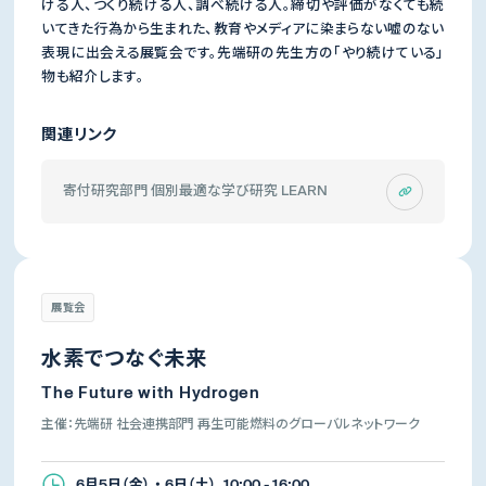
ける人、つくり続ける人、調べ続ける人。締切や評価がなくても続
いてきた行為から生まれた、教育やメディアに染まらない嘘のない
表現に出会える展覧会です。先端研の先生方の「やり続けている」
物も紹介します。
関連リンク
寄付研究部門 個別最適な学び研究 LEARN
展覧会
水素でつなぐ未来
The Future with Hydrogen
主催：先端研 社会連携部門 再生可能燃料のグローバルネットワーク
6月5日（金） ・ 6日（土） 10:00 - 16:00