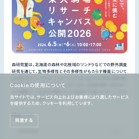
森研究室は、北海道の森林や北極域のツンドラなどでの野外調査
研究を通じて、生物多様性とその多様性がもたらす機能について
の研究を行っています。このイベントでは、私たちの研究活動を映
Cookieの使用について
像や展示などを通してご紹介します。また、生物多様性と社会をつ
なぐ活動として私たちが携わっている知床での森づくりについても
当サイトでは、サービス向上およびお客様により適したサービス
パネルなどでご紹介します。
を提供するため、クッキーを利用しています。
関連リンク
同意する
森章研究室