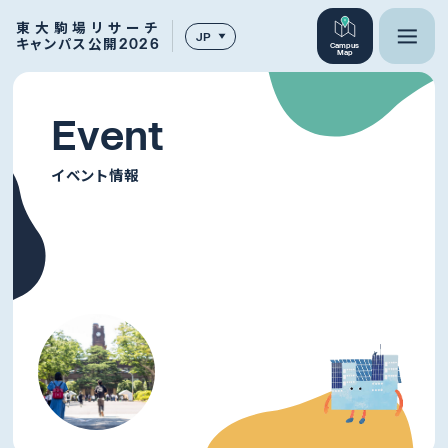
東大駒場リサーチ
JP
キャンパス公開2026
Campus
Map
E
v
e
n
t
イベント情報