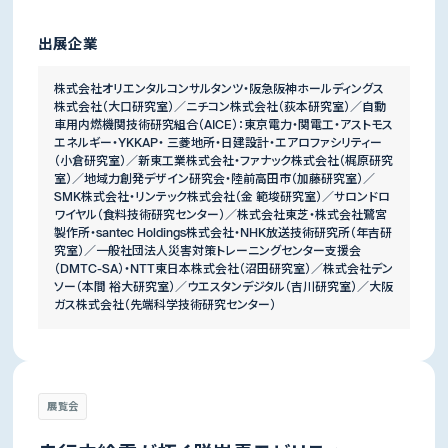
出展企業
株式会社オリエンタルコンサルタンツ・阪急阪神ホールディングス
株式会社（大口研究室）／ニチコン株式会社（荻本研究室）／自動
車用内燃機関技術研究組合（AICE）：東京電力・関電工・アストモス
エネルギー・YKKAP・ 三菱地所・日建設計・エアロファシリティー
（小倉研究室）／新東工業株式会社・ファナック株式会社（梶原研究
室）／地域力創発デザイン研究会・陸前高田市（加藤研究室）／
SMK株式会社・リンテック株式会社（金 範埈研究室）／サロンドロ
ワイヤル（食料技術研究センター）／株式会社東芝・株式会社鷺宮
製作所・santec Holdings株式会社・NHK放送技術研究所（年吉研
究室）／一般社団法人災害対策トレーニングセンター支援会
（DMTC-SA）・NTT東日本株式会社（沼田研究室）／株式会社デン
ソー（本間 裕大研究室）／ウエスタンデジタル（吉川研究室）／大阪
ガス株式会社（先端科学技術研究センター）
展覧会