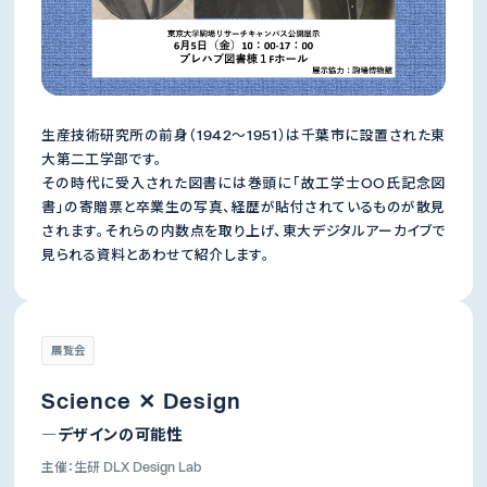
生産技術研究所の前身（1942～1951）は千葉市に設置された東
大第二工学部です。
その時代に受入された図書には巻頭に「故工学士○○氏記念図
書」の寄贈票と卒業生の写真、経歴が貼付されているものが散見
されます。それらの内数点を取り上げ、東大デジタルアーカイブで
見られる資料とあわせて紹介します。
生産技術研究所
先端科学技術センター
展覧会
所長
所長
年吉 洋
杉山 正和
Science ✕ Design
―デザインの可能性
主催：生研 DLX Design Lab
講演会・演奏会
体験イベント・展覧会