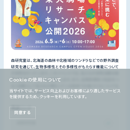
森研究室は、北海道の森林や北極域のツンドラなどでの野外調査
研究を通じて、生物多様性とその多様性がもたらす機能について
の研究を行っています。このイベントでは、私たちの研究活動を映
Cookieの使用について
像や展示などを通してご紹介します。また、生物多様性と社会をつ
なぐ活動として私たちが携わっている知床での森づくりについても
当サイトでは、サービス向上およびお客様により適したサービス
パネルなどでご紹介します。
を提供するため、クッキーを利用しています。
関連リンク
同意する
森章研究室