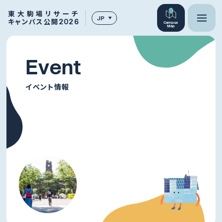
東大駒場リサーチ
JP
キャンパス公開2026
Campus
Map
E
v
e
n
t
イベント情報