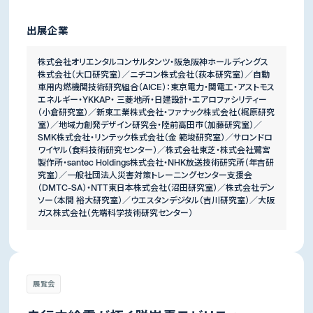
出展企業
株式会社オリエンタルコンサルタンツ・阪急阪神ホールディングス
株式会社（大口研究室）／ニチコン株式会社（荻本研究室）／自動
車用内燃機関技術研究組合（AICE）：東京電力・関電工・アストモス
エネルギー・YKKAP・ 三菱地所・日建設計・エアロファシリティー
（小倉研究室）／新東工業株式会社・ファナック株式会社（梶原研究
室）／地域力創発デザイン研究会・陸前高田市（加藤研究室）／
SMK株式会社・リンテック株式会社（金 範埈研究室）／サロンドロ
ワイヤル（食料技術研究センター）／株式会社東芝・株式会社鷺宮
製作所・santec Holdings株式会社・NHK放送技術研究所（年吉研
究室）／一般社団法人災害対策トレーニングセンター支援会
（DMTC-SA）・NTT東日本株式会社（沼田研究室）／株式会社デン
ソー（本間 裕大研究室）／ウエスタンデジタル（吉川研究室）／大阪
ガス株式会社（先端科学技術研究センター）
展覧会