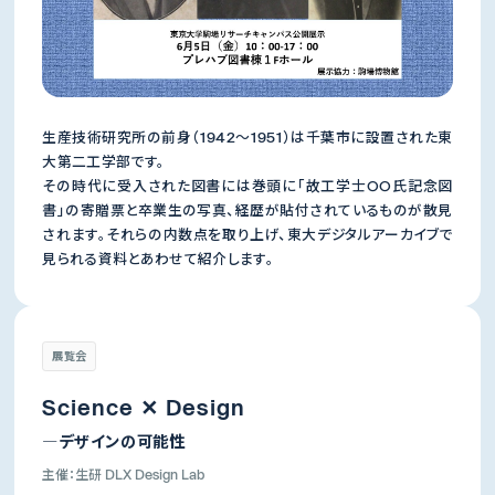
生産技術研究所の前身（1942～1951）は千葉市に設置された東
大第二工学部です。
その時代に受入された図書には巻頭に「故工学士○○氏記念図
書」の寄贈票と卒業生の写真、経歴が貼付されているものが散見
されます。それらの内数点を取り上げ、東大デジタルアーカイブで
見られる資料とあわせて紹介します。
生産技術研究所
先端科学技術センター
展覧会
所長
所長
年吉 洋
杉山 正和
Science ✕ Design
―デザインの可能性
主催：生研 DLX Design Lab
講演会・演奏会
体験イベント・展覧会