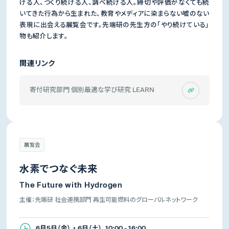
ける人、つくり続ける人、調べ続ける人。締切や評価がなくても続
いてきた行為から生まれた、教育やメディアに染まらない嘘のない
表現に出会える展覧会です。先端研の先生方の「やり続けている」
物も紹介します。
関連リンク
寄付研究部門 個別最適な学び研究 LEARN
展覧会
水素でつなぐ未来
The Future with Hydrogen
主催：先端研 社会連携部門 再生可能燃料のグローバルネットワーク
6月5日（金） ・ 6日（土） 10:00 - 16:00